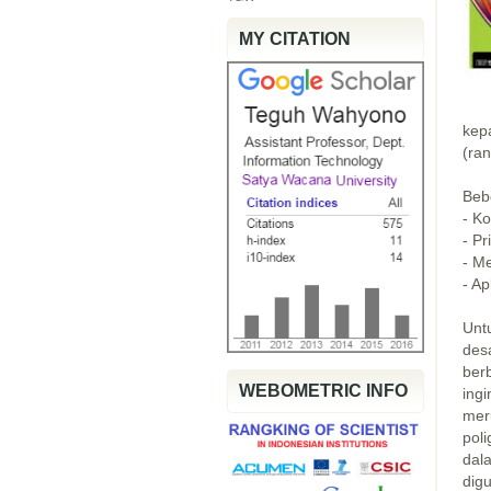
MY CITATION
kep
(ran
Bebe
- K
- Pr
- M
- Ap
Unt
des
berb
WEBOMETRIC INFO
ingi
meru
poli
dal
dig