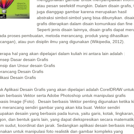
atau pesan seefektif mungkin. Dalam disain grafis, 
juga dianggap gambar karena merupakan hasil
abstraksi simbol-simbol yang bisa dibunyikan. disai
grafis diterapkan dalam disain komunikasi dan fine 
Seperti jenis disain lainnya, disain grafis dapat mer
ada proses pembuatan, metoda merancang, produk yang dihasilkan
cangan), atau pun disiplin ilmu yang digunakan (Wikipedia, 2012).
rapa hal yang akan dipelajari dalam kuliah ini antara lain adalah :
onsep Dasar desain Grafis
insip dan Unsur desain Grafis
erancang Desain Grafis
likasi Desain Grafis
uk Aplikasi Desain Grafis yang akan dipelajari adalah CorelDRAW untuk
ain berbasis Vektor serta Adobe Photoshop untuk manipulasi grafis
asis Image (Foto). Desain berbasis Vektor penting digunakan ketika k
n merancang sendiri gambar yang akan kita buat. Vektor sendiri
pakan desaiin yang berbasis pada kurva, yaitu garis, kotak, lingkaran,
gon, dan bentuk garis lain, yang dapat diekspresikan secara matemati
am sudut, koordinat dan jarak. Sedangkan aplikasi desain berbasis ima
unakan untuk manipulasi foto realistik dan gambar kompleks yang