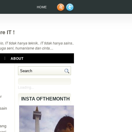
HOME
re IT !
, IT tidak hanya teknik..
IT tidak hanya sains..
juga seni, humanisme dan cinta....
ABOUT
Loading...
r
INSTA OFTHEMONTH
sain
yang
asi