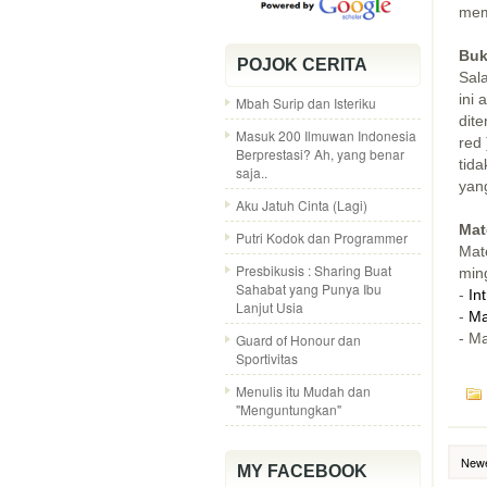
mem
Bu
POJOK CERITA
Sal
ini
Mbah Surip dan Isteriku
dite
Masuk 200 Ilmuwan Indonesia
red 
Berprestasi? Ah, yang benar
tid
saja..
yan
Aku Jatuh Cinta (Lagi)
Mat
Putri Kodok dan Programmer
Mate
Presbikusis : Sharing Buat
min
Sahabat yang Punya Ibu
-
In
Lanjut Usia
-
Ma
- M
Guard of Honour dan
Sportivitas
Menulis itu Mudah dan
"Menguntungkan"
Newe
MY FACEBOOK