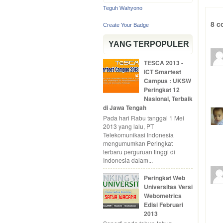
Teguh Wahyono
8 c
Create Your Badge
YANG TERPOPULER
TESCA 2013 -
ICT Smartest
Campus : UKSW
Peringkat 12
Nasional, Terbaik
di Jawa Tengah
Pada hari Rabu tanggal 1 Mei
2013 yang lalu, PT
Telekomunikasi Indonesia
mengumumkan Peringkat
terbaru perguruan tinggi di
Indonesia dalam...
Peringkat Web
Universitas Versi
Webometrics
Edisi Februari
2013