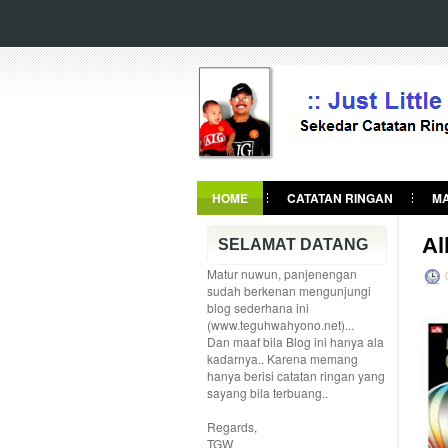
HOME
CATATAN RINGAN
MA
Al
SELAMAT DATANG
Matur nuwun, panjenengan
sudah berkenan mengunjungi
blog sederhana ini
(www.teguhwahyono.net)...
Dan maaf bila Blog ini hanya ala
kadarnya.. Karena memang
hanya berisi catatan ringan yang
sayang bila terbuang..
Regards,
TGW