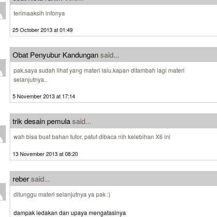
terimaaksih infonya
25 October 2013 at 01:49
Obat Penyubur Kandungan
said...
pak,saya sudah lihat yang materi lalu.kapan ditambah lagi materi
selanjutnya..
5 November 2013 at 17:14
trik desain pemula
said...
wah bisa buat bahan tutor, patut dibaca nih kelebihan X6 ini
13 November 2013 at 08:20
reber
said...
ditunggu materi selanjutnya ya pak :)
dampak ledakan dan upaya mengatasinya