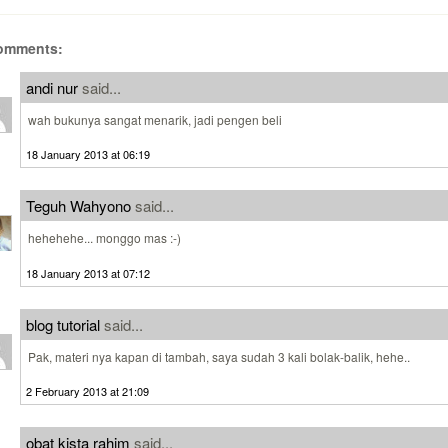
omments:
andi nur
said...
wah bukunya sangat menarik, jadi pengen beli
18 January 2013 at 06:19
Teguh Wahyono
said...
hehehehe... monggo mas :-)
18 January 2013 at 07:12
blog tutorial
said...
Pak, materi nya kapan di tambah, saya sudah 3 kali bolak-balik, hehe..
2 February 2013 at 21:09
obat kista rahim
said...