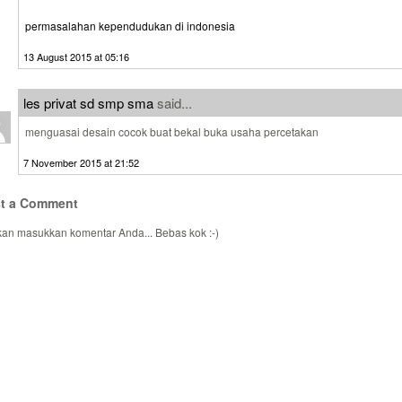
permasalahan kependudukan di indonesia
13 August 2015 at 05:16
les privat sd smp sma
said...
menguasai desain cocok buat bekal buka usaha percetakan
7 November 2015 at 21:52
t a Comment
kan masukkan komentar Anda... Bebas kok :-)