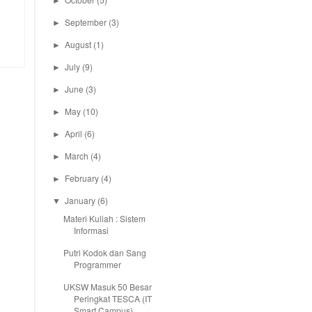
►
September
(3)
►
August
(1)
►
July
(9)
►
June
(3)
►
May
(10)
►
April
(6)
►
March
(4)
►
February
(4)
►
January
(6)
▼
Materi Kuliah : Sistem
Informasi
Putri Kodok dan Sang
Programmer
UKSW Masuk 50 Besar
Peringkat TESCA (IT
Smart Campus)