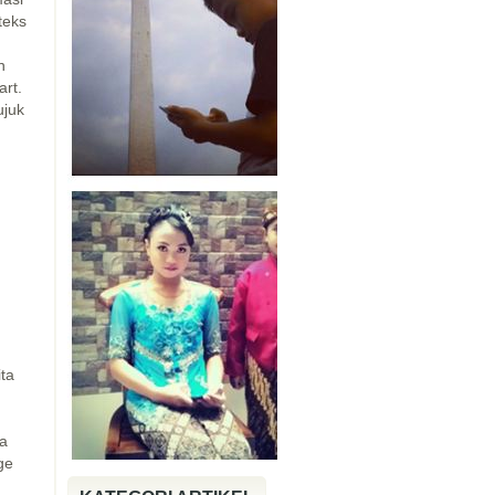
teks
n
art.
ujuk
ita
ka
ge