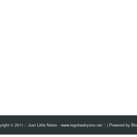
yright © 2011
:: Just Little Notes - www.teguhwahyono.net ::
| Powered by
Blo