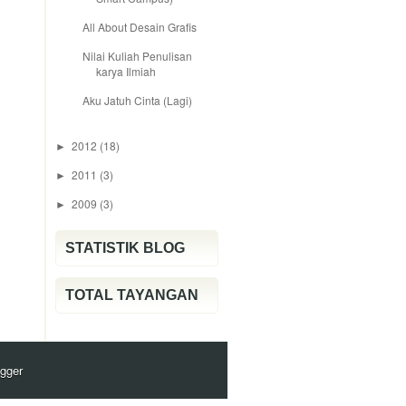
All About Desain Grafis
Nilai Kuliah Penulisan
karya Ilmiah
Aku Jatuh Cinta (Lagi)
2012
(18)
►
2011
(3)
►
2009
(3)
►
STATISTIK BLOG
TOTAL TAYANGAN
gger