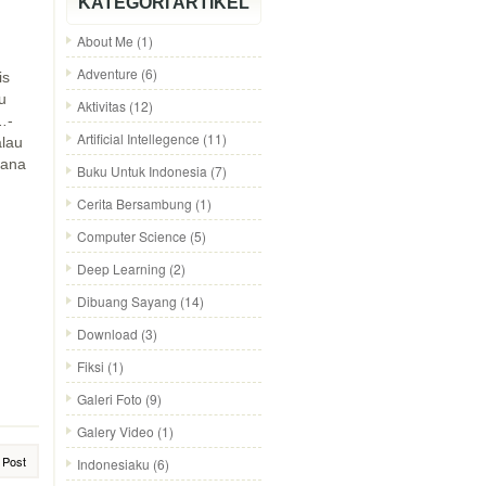
KATEGORI ARTIKEL
About Me
(1)
Adventure
(6)
is
u
Aktivitas
(12)
..
-
Artificial Intellegence
(11)
alau
hana
Buku Untuk Indonesia
(7)
Cerita Bersambung
(1)
Computer Science
(5)
Deep Learning
(2)
Dibuang Sayang
(14)
Download
(3)
Fiksi
(1)
Galeri Foto
(9)
Galery Video
(1)
 Post
Indonesiaku
(6)