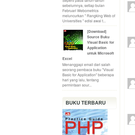
Seperti pada tahun-tahun
sebelumnya, setiap bulan
Februari Webometrics
meluncurkan " Rangking Web of
Universities " edisi awal t...
[Download]
Source Buku
Visual Basic for
Application
untuk Microsoft
Excel
Menanggapi email dari salah
seorang pembaca buku "Visual
Basic for Application" beberapa
hari yang lalu, tentang
permintaan sour...
BUKU TERBARU