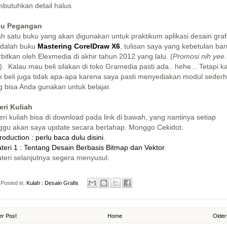
butuhkan detail halus
ku Pegangan
ah satu buku yang akan digunakan untuk praktikum aplikasi desain graf
 adalah buku
Mastering CorelDraw X6
, tulisan saya yang kebetulan bar
rbitkan oleh Elexmedia di akhir tahun 2012 yang lalu. (
Promosi nih yee.
). Kalau mau beli silakan di toko Gramedia pasti ada.. hehe... Tetapi k
ak beli juga tidak apa-apa karena saya pasti menyediakan modul seder
g bisa Anda gunakan untuk belajar.
eri Kuliah
ri kuliah bisa di download pada link di bawah, yang nantinya setiap
ggu akan saya update secara bertahap. Monggo Cekidot.
troduction : perlu baca dulu disini
.
teri 1 : Tentang Desain Berbasis Bitmap dan Vektor
.
ateri selanjutnya segera menyusul.
Posted in:
Kulah : Desain Grafis
r Post
Home
Older