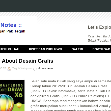
Let's Explo
Kata mbah Bardolo
Tetapi IT adalah 
TERI KULIAH
RISET DAN PUBLIKASI
GALERI
DOWNLOAD
l About Desain Grafis
06:57
Teguh Wahyono
8 comments
Salah satu mata kuliah yang saya ampu di semeste
Genap tahun 2012/2013 ini adalah Desain Grafis
(untuk D3 Teknik Informatika) serta Mata Kuliah De
dan Aplikasi Grafis (untuk D3 Public Relations) FTI
UKSW. Beberapa teori mengatakan bahwa desain
grafis merupakan suatu bentuk komunikasi visual 
menggunakan gambar untuk menyampaikan inform