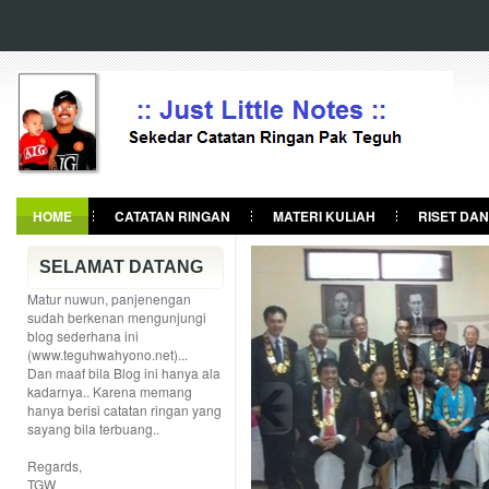
HOME
CATATAN RINGAN
MATERI KULIAH
RISET DAN
SELAMAT DATANG
Matur nuwun, panjenengan
sudah berkenan mengunjungi
blog sederhana ini
(www.teguhwahyono.net)...
Dan maaf bila Blog ini hanya ala
kadarnya.. Karena memang
hanya berisi catatan ringan yang
sayang bila terbuang..
Regards,
TGW