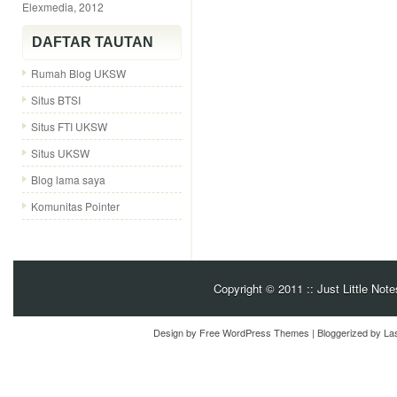
Elexmedia, 2012
DAFTAR TAUTAN
Rumah Blog UKSW
Situs BTSI
Situs FTI UKSW
Situs UKSW
Blog lama saya
Komunitas Pointer
Copyright © 2011
:: Just Little No
Design by
Free WordPress Themes
| Bloggerized by
La